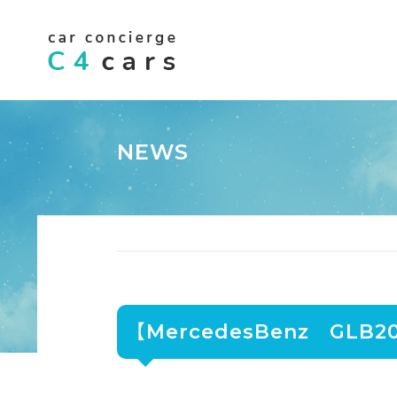
NEWS
【MercedesBenz G