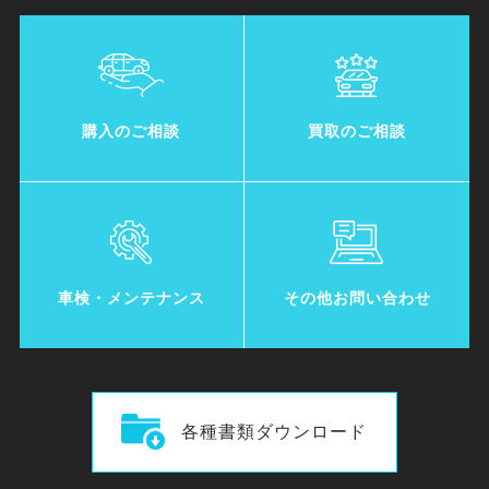
・お客さまの同意がある場合
・お客さまが希望されるサービスを行なうた
めに当社が業務を委託する業者に対して開示
する場合
・法令に基づき開示することが必要である場
購入のご相談
買取のご相談
合
個人情報の安全対策
当社は、個人情報の正確性及び安全性確保の
ために、セキュリティに万全の対策を講じて
車検・メンテナンス
その他お問い合わせ
います。
ご本人の照会
お客さまがご本人の個人情報の照会・修正・
各種書類ダウンロード
削除などをご希望される場合には、ご本人で
あることを確認の上、対応させていただきま