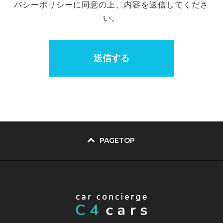
バシーポリシーに同意の上、内容を送信してくださ
の整備・社員教育の徹底等の必要な措置を講
い。
じ、安全対策を実施し個人情報の厳重な管理
を行ないます。
個人情報の利用目的
お客さまからお預かりした個人情報は、当社
からのご連絡や業務のご案内やご質問に対す
る回答として、電子メールや資料のご送付に
利用いたします。
PAGETOP
個人情報の第三者への開示・提供の禁止
当社は、お客さまよりお預かりした個人情報
を適切に管理し、次のいずれかに該当する場
合を除き、個人情報を第三者に開示いたしま
せん。